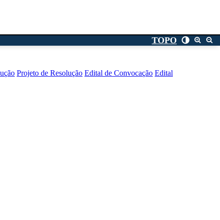
TOPO
lução
Projeto de Resolução
Edital de Convocação
Edital