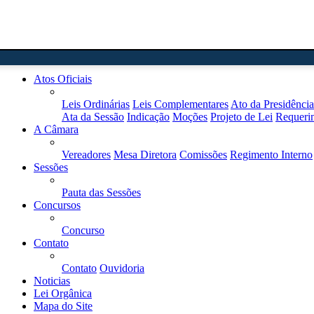
Home
Atos Oficiais
Leis Ordinárias
Leis Complementares
Ato da Presidência
Ata da Sessão
Indicação
Moções
Projeto de Lei
Requeri
A Câmara
Vereadores
Mesa Diretora
Comissões
Regimento Interno
Sessões
Pauta das Sessões
Concursos
Concurso
Contato
Contato
Ouvidoria
Noticias
Lei Orgânica
Mapa do Site