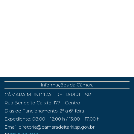
Informações da Câmara
CÂMARA MUNICIPAL DE ITARIRI – SP
Rua Benedito Calixto, 177 – Centro
Dias de Funcionamento: 2ª a 6ª feira
Expediente: 08:00 – 12:00 h / 13:00 – 17:00 h
Email: diretoria@camaradeitariri.sp.gov.br