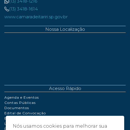
(13) 3418-1216
(13) 3418-1614
www.camaradeitariri.sp.gov.br
Nossa Localização
Acesso Rápido
Agenda e Eventos
Contas Públicas
Documentos
Edital de Convocação
Extrato de Contrato
LDO | LOA | PPA
Nós usamos cookies para melhorar sua
Perguntas Frequentes