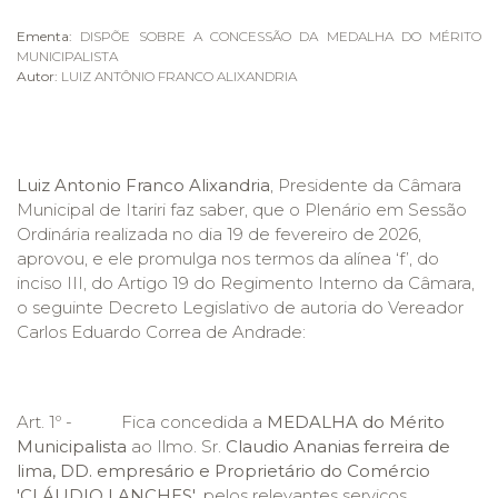
Ementa:
DISPÕE SOBRE A CONCESSÃO DA MEDALHA DO MÉRITO
MUNICIPALISTA
Autor:
LUIZ ANTÔNIO FRANCO ALIXANDRIA
Luiz Antonio Franco Alixandria
, Presidente da Câmara
Municipal de Itariri faz saber, que o Plenário em Sessão
Ordinária realizada no dia 19 de fevereiro de 2026,
aprovou, e ele promulga nos termos da alínea ‘f’, do
inciso III, do Artigo 19 do Regimento Interno da Câmara,
o seguinte Decreto Legislativo de autoria do Vereador
Carlos Eduardo Correa de Andrade:
Art. 1º - Fica concedida a
MEDALHA
do Mérito
Municipalista
ao Ilmo. Sr.
Claudio Ananias ferreira de
lima, DD. empresário e Proprietário do Comércio
'CLÁUDIO LANCHES'
, pelos relevantes serviços