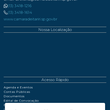
(13) 3418-1216
(13) 3418-1614
www.camaradeitariri.sp.gov.br
Nossa Localização
Acesso Rápido
Agenda e Eventos
Contas Públicas
Documentos
Edital de Convocação
Extrato de Contrato
LDO | LOA | PPA