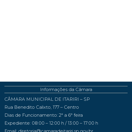
Informações da Câmara
CÂMARA MUNICIPAL DE ITARIRI – SP
Rua Benedito Calixto, 177 – Centro
Dias de Funcionamento: 2ª a 6ª feira
Expediente: 08:00 – 12:00 h / 13:00 – 17:00 h
Email: diretoria@camaradeitariri.sp.gov.br