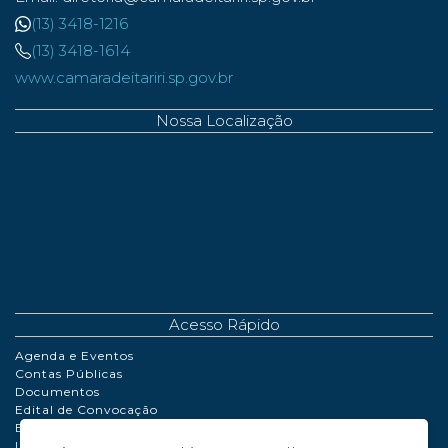
(13) 3418-1216
(13) 3418-1614
www.camaradeitariri.sp.gov.br
Nossa Localização
Acesso Rápido
Agenda e Eventos
Contas Públicas
Documentos
Edital de Convocação
Extrato de Contrato
LDO | LOA | PPA