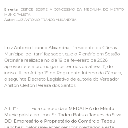
Ementa:
DISPÕE SOBRE A CONCESSÃO DA MEDALHA DO MÉRITO
MUNICIPALISTA
Autor:
LUIZ ANTÔNIO FRANCO ALIXANDRIA
Luiz Antonio Franco Alixandria
, Presidente da Câmara
Municipal de Itariri faz saber, que o Plenário em Sessão
Ordinária realizada no dia 19 de fevereiro de 2026,
aprovou, e ele promulga nos termos da alínea ‘f’, do
inciso III, do Artigo 19 do Regimento Interno da Câmara,
o seguinte Decreto Legislativo de autoria do Vereador
Anilton Cleiton Pereira dos Santos:
Art. 1º - Fica concedida a
MEDALHA
do Mérito
Municipalista
ao Ilmo. Sr.
Tadeu Batista Jaques da Silva,
DD. Empresário e Proprietário do Comércio ‘Tadeu
Lanches’
,
pelos relevantes serviços prestados a este